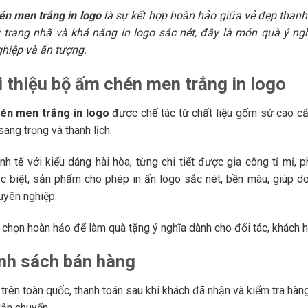
n men trắng in logo
là sự kết hợp hoàn hảo giữa vẻ đẹp thanh l
 trang nhã và khả năng in logo sắc nét, đây là món quà ý n
hiệp và ấn tượng.
i thiệu bộ ấm chén men trắng in logo
én men trắng in logo
được chế tác từ chất liệu gốm sứ cao cấ
ang trọng và thanh lịch.
tinh tế với kiểu dáng hài hòa, từng chi tiết được gia công tỉ mỉ
c biệt, sản phẩm cho phép in ấn logo sắc nét, bền màu, giúp 
uyên nghiệp.
 chọn hoàn hảo để làm quà tặng ý nghĩa dành cho đối tác, khách h
ính sách bán hàng
trên toàn quốc, thanh toán sau khi khách đã nhận và kiểm tra hàng
vận chuyển.