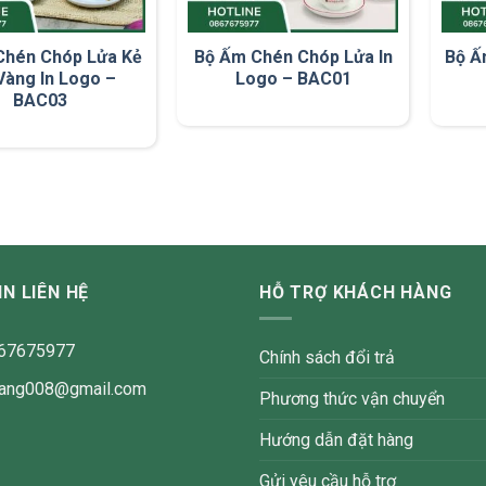
Chén Chóp Lửa Kẻ
Bộ Ấm Chén Chóp Lửa In
Bộ Ấ
Vàng In Logo –
Logo – BAC01
BAC03
N LIÊN HỆ
HỖ TRỢ KHÁCH HÀNG
867675977
Chính sách đổi trả
atang008@gmail.com
Phương thức vận chuyển
Hướng dẫn đặt hàng
Gửi yêu cầu hỗ trợ