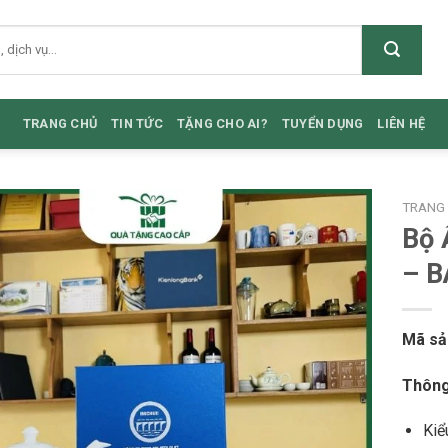
TRANG CHỦ
TIN TỨC
TẶNG CHO AI?
TUYỂN DỤNG
LIÊN HỆ
TRANG
Bộ 
– 
Mã sả
Thông
Kiể