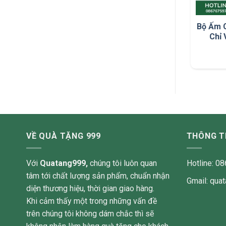
Bộ Ấm 
Chỉ 
VỀ QUÀ TẶNG 999
THÔNG TI
Với
Quatang999,
chúng tôi luôn quan
Hotline: 0
tâm tới chất lượng sản phẩm, chuẩn nhận
Gmail: qu
diện thương hiệu, thời gian giao hàng.
Khi cảm thấy một trong những vấn đề
trên chúng tôi không dám chắc thì sẽ