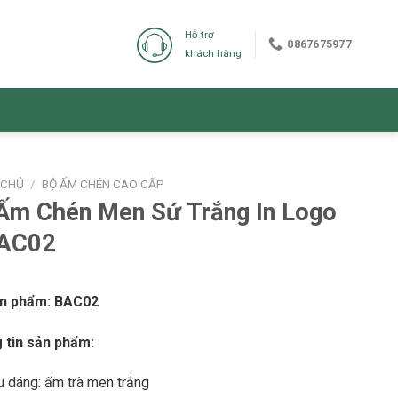
Hỗ trợ
0867675977
khách hàng
 CHỦ
/
BỘ ẤM CHÉN CAO CẤP
Ấm Chén Men Sứ Trắng In Logo
BAC02
n phẩm:
BAC02
 tin sản phẩm:
u dáng: ấm trà men trắng