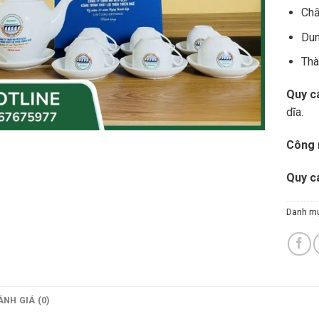
Chấ
Dun
Thà
Quy cá
dĩa.
Công 
Quy c
Danh m
ÁNH GIÁ (0)