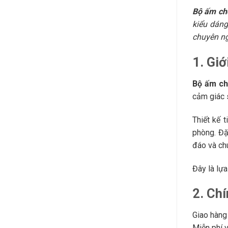
Bộ ấm ché
kiểu dáng
chuyên ng
1. Giớ
Bộ ấm ch
cảm giác s
Thiết kế 
phòng. Đặ
đáo và ch
Đây là lựa
2. Ch
Giao hàng 
Miễn phí 