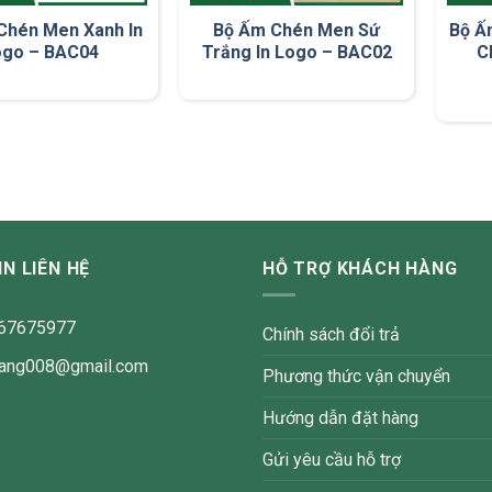
Chén Men Xanh In
Bộ Ấm Chén Men Sứ
Bộ Ấ
ogo – BAC04
Trắng In Logo – BAC02
C
N LIÊN HỆ
HỖ TRỢ KHÁCH HÀNG
867675977
Chính sách đổi trả
atang008@gmail.com
Phương thức vận chuyển
Hướng dẫn đặt hàng
Gửi yêu cầu hỗ trợ