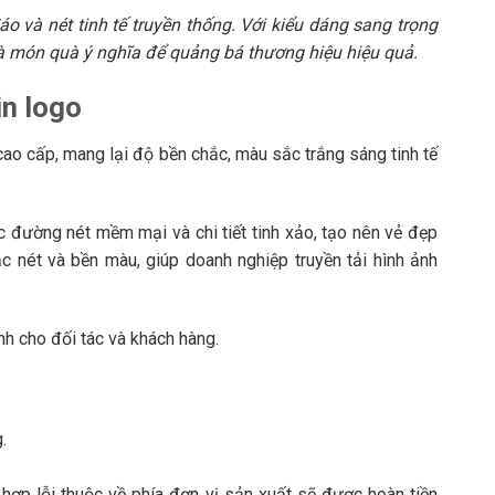
o và nét tinh tế truyền thống. Với kiểu dáng sang trọng
 là món quà ý nghĩa để quảng bá thương hiệu hiệu quả.
in logo
ao cấp, mang lại độ bền chắc, màu sắc trắng sáng tinh tế
 đường nét mềm mại và chi tiết tinh xảo, tạo nên vẻ đẹp
ắc nét và bền màu, giúp doanh nghiệp truyền tải hình ảnh
nh cho đối tác và khách hàng.
.
hợp lỗi thuộc về phía đơn vị sản xuất sẽ được hoàn tiền