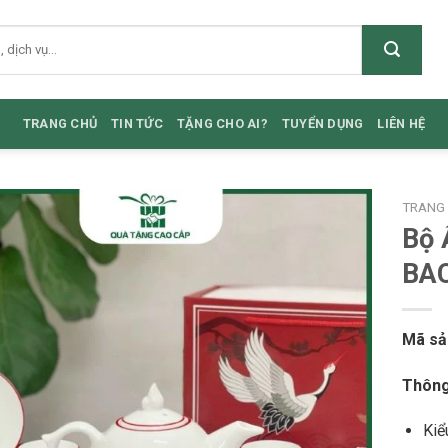
TRANG CHỦ
TIN TỨC
TẶNG CHO AI?
TUYỂN DỤNG
LIÊN HỆ
TRANG
Bộ 
BA
Mã sả
Thông
Kiể