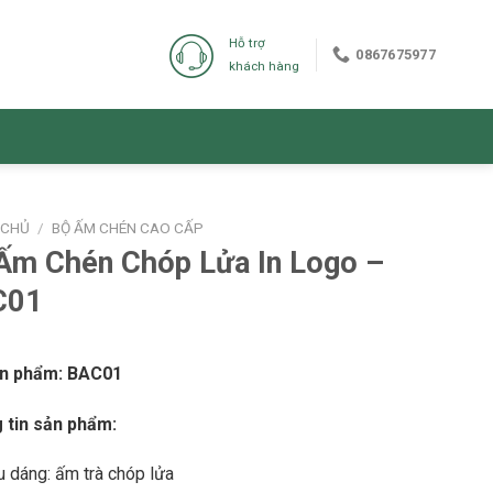
Hỗ trợ
0867675977
khách hàng
 CHỦ
/
BỘ ẤM CHÉN CAO CẤP
Ấm Chén Chóp Lửa In Logo –
C01
n phẩm:
BAC01
 tin sản phẩm:
u dáng: ấm trà chóp lửa