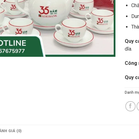
Chấ
Dun
Thà
Quy cá
dĩa.
Công 
Quy c
Danh m
ÁNH GIÁ (0)