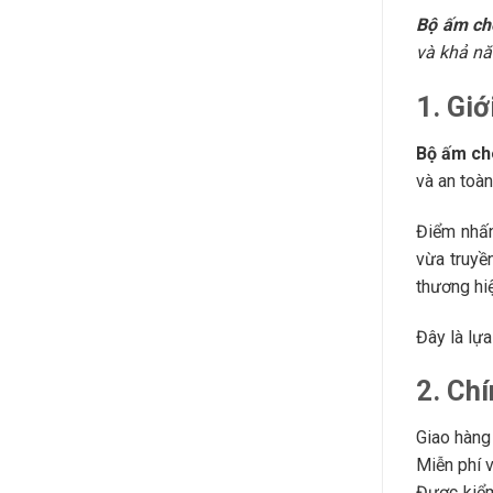
Bộ ấm ché
và khả nă
1. Giớ
Bộ ấm ch
và an toà
Điểm nhấn
vừa truyề
thương hiệ
Đây là lựa
2. Ch
Giao hàng 
Miễn phí 
Được kiểm