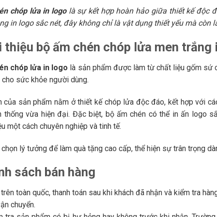
n chóp lửa in logo
là sự kết hợp hoàn hảo giữa thiết kế độc đá
ng in logo sắc nét, đây không chỉ là vật dụng thiết yếu mà còn
i thiệu bộ ấm chén chóp lửa men trắng 
én chóp lửa in logo
là sản phẩm được làm từ chất liệu gốm sứ c
n cho sức khỏe người dùng.
 của sản phẩm nằm ở thiết kế chóp lửa độc đáo, kết hợp với các
n thống vừa hiện đại. Đặc biệt, bộ ấm chén có thể in ấn logo s
u một cách chuyên nghiệp và tinh tế.
 chọn lý tưởng để làm quà tặng cao cấp, thể hiện sự trân trọng dà
ính sách bán hàng
trên toàn quốc, thanh toán sau khi khách đã nhận và kiểm tra hàng
vận chuyển.
 tra sản phẩm có bị hư hỏng hay không trước khi nhận. Trường 