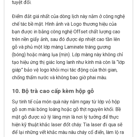
tuyệt đối.
Điểm đắt giá nhất của dòng lịch này nằm ở công nghệ
chế tác bề mặt. Hình ảnh và Logo thương hiệu của
bạn được in bằng công nghệ Offset chất lượng cao
trên nền giấy ảnh, sau đó được ép nhiệt cao tần lên
gỗ và phủ một lớp màng Laminate tráng gương
(bóng) hoặc màng lụa (mịn). Lớp màng này không chỉ
tạo hiệu ứng thị giác long lanh như kính mà còn là “lớp
giáp” bảo vệ logo khỏi mọi tác động của thời gian,
chống thấm nước và không bao giờ phai màu.
10. Bộ trà cao cấp kèm hộp gỗ
Sự tinh tế của món quà này nằm ngay từ lớp vỏ hộp
gỗ sơn mài bóng loáng hoặc gỗ thịt nguyên khối. Bề
mặt gỗ được xử lý láng mịn là nơi lý tưởng để thực
hiện kỹ thuật khắc laser đốt cháy. Tia laser đi qua sẽ
để lại những vết khắc màu nâu cháy cổ điển, làm lộ ra