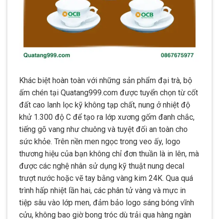
Khác biệt hoàn toàn với những sản phẩm đại trà, bộ
ấm chén tại Quatang999.com được tuyển chọn từ cốt
đất cao lanh lọc kỹ không tạp chất, nung ở nhiệt độ
khử 1.300 độ C để tạo ra lớp xương gốm đanh chắc,
tiếng gõ vang như chuông và tuyệt đối an toàn cho
sức khỏe. Trên nền men ngọc trong veo ấy, logo
thương hiệu của bạn không chỉ đơn thuần là in lên, mà
được các nghệ nhân sử dụng kỹ thuật nung decal
trượt nước hoặc vẽ tay bằng vàng kim 24K. Qua quá
trình hấp nhiệt lần hai, các phân tử vàng và mực in
tiệp sâu vào lớp men, đảm bảo logo sáng bóng vĩnh
cửu, không bao giờ bong tróc dù trải qua hàng ngàn