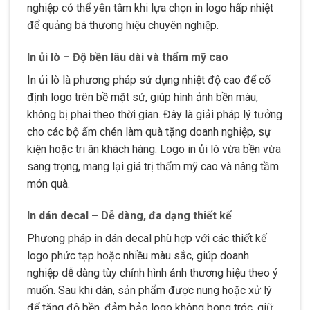
nghiệp có thể yên tâm khi lựa chọn in logo hấp nhiệt
để quảng bá thương hiệu chuyên nghiệp.
In ủi lò – Độ bền lâu dài và thẩm mỹ cao
In ủi lò là phương pháp sử dụng nhiệt độ cao để cố
định logo trên bề mặt sứ, giúp hình ảnh bền màu,
không bị phai theo thời gian. Đây là giải pháp lý tưởng
cho các bộ ấm chén làm quà tặng doanh nghiệp, sự
kiện hoặc tri ân khách hàng. Logo in ủi lò vừa bền vừa
sang trọng, mang lại giá trị thẩm mỹ cao và nâng tầm
món quà.
In dán decal – Dễ dàng, đa dạng thiết kế
Phương pháp in dán decal phù hợp với các thiết kế
logo phức tạp hoặc nhiều màu sắc, giúp doanh
nghiệp dễ dàng tùy chỉnh hình ảnh thương hiệu theo ý
muốn. Sau khi dán, sản phẩm được nung hoặc xử lý
để tăng độ bền, đảm bảo logo không bong tróc, giữ