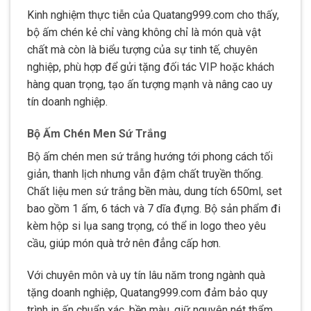
Kinh nghiệm thực tiễn của Quatang999.com cho thấy,
bộ ấm chén kẻ chỉ vàng không chỉ là món quà vật
chất mà còn là biểu tượng của sự tinh tế, chuyên
nghiệp, phù hợp để gửi tặng đối tác VIP hoặc khách
hàng quan trọng, tạo ấn tượng mạnh và nâng cao uy
tín doanh nghiệp.
Bộ Ấm Chén Men Sứ Trắng
Bộ ấm chén men sứ trắng hướng tới phong cách tối
giản, thanh lịch nhưng vẫn đậm chất truyền thống.
Chất liệu men sứ trắng bền màu, dung tích 650ml, set
bao gồm 1 ấm, 6 tách và 7 dĩa đựng. Bộ sản phẩm đi
kèm hộp si lụa sang trọng, có thể in logo theo yêu
cầu, giúp món quà trở nên đẳng cấp hơn.
Với chuyên môn và uy tín lâu năm trong ngành quà
tặng doanh nghiệp, Quatang999.com đảm bảo quy
trình in ấn chuẩn xác, bền màu, giữ nguyên nét thẩm